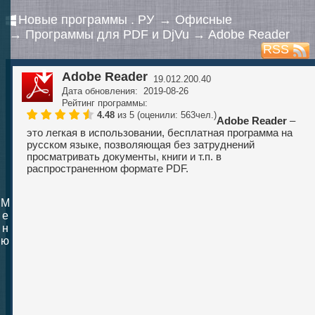
Новые программы . РУ
→
Офисные
→
Программы для PDF и DjVu
→
Adobe Reader
RSS
Adobe Reader
19.012.200.40
Дата обновления: 2019-08-26
Рейтинг программы:
4.48
из 5 (оценили: 563чел.)
Adobe Reader
–
это легкая в использовании, бесплатная программа на
русском языке, позволяющая без затруднений
просматривать документы, книги и т.п. в
распространенном формате PDF.
М
е
н
ю