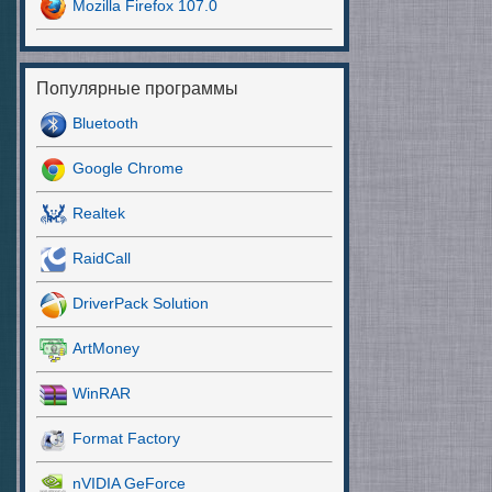
Mozilla Firefox 107.0
Популярные программы
Bluetooth
Google Chrome
Realtek
RaidCall
DriverPack Solution
ArtMoney
WinRAR
Format Factory
nVIDIA GeForce