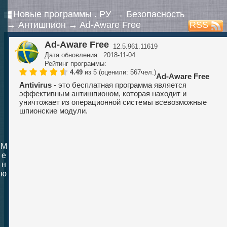
Новые программы . РУ
→
Безопасность
→
Антишпион
→
Ad-Aware Free
RSS
Ad-Aware Free
12.5.961.11619
Дата обновления: 2018-11-04
Рейтинг программы:
4.49
из 5 (оценили: 567чел.)
Ad-Aware Free
Antivirus
- это бесплатная программа является
эффективным антишпионом, которая находит и
уничтожает из операционной системы всевозможные
шпионские модули.
М
е
н
ю