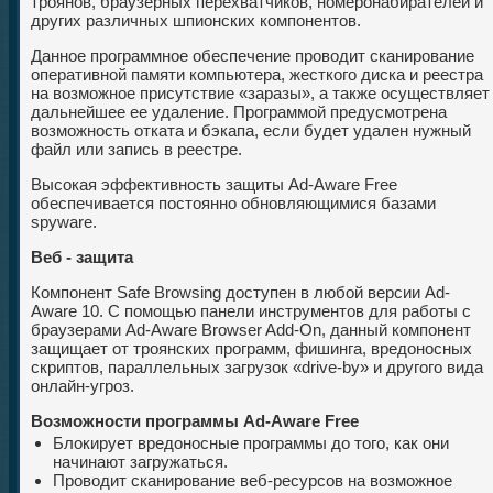
троянов, браузерных перехватчиков, номеронабирателей и
других различных шпионских компонентов.
Данное программное обеспечение проводит сканирование
оперативной памяти компьютера, жесткого диска и реестра
на возможное присутствие «заразы», а также осуществляет
дальнейшее ее удаление. Программой предусмотрена
возможность отката и бэкапа, если будет удален нужный
файл или запись в реестре.
Высокая эффективность защиты Ad-Aware Free
обеспечивается постоянно обновляющимися базами
spyware.
Веб - защита
Компонент Safe Browsing доступен в любой версии Ad-
Awаre 10. С помощью панели инструментов для работы с
браузерами Ad-Aware Brоwser Add-Оn, данный компонент
защищает от троянских программ, фишинга, вредоносных
скриптов, параллельных загрузок «drive-by» и другого вида
онлайн-угроз.
Возможности программы Ad-Aware Free
Блокирует вредоносные программы до того, как они
начинают загружаться.
Проводит сканирование веб-ресурсов на возможное